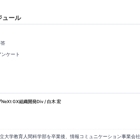
ジュール
応答
告知アンケート
Xt GX組織開発Div / 白木 宏
立大学教育人間科学部を卒業後、情報コミュニケーション事業会