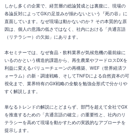
しかし多くの企業で、経営層の総論賛成とは裏腹に、現場の
各論反対によってGXの足並みが揃わないという『死の谷』に
直面しています。なぜ現場は動かないのか？ その本質的な原
因は、個人の意識の低さではなく、社内における「共通言語
（リテラシー）の欠如」にあります。
本セミナーでは、なぜ食品・飲料業界が気候危機の最前線に
いるのかという構造的課題から、再生農業やフードロスDXを
利益に変えるバリューチェーンの再構築、WEF（世界経済フ
ォーラム）の新・調達戦略、そしてTNFDによる自然資本の可
視化まで、業界特有のGX戦略の全貌を勉強会形式で分かりや
すく解説します。
単なるトレンドの解説にとどまらず、部門を超えて全社でGX
を推進するための「共通言語の確立」の重要性と、社内のリ
テラシーを高めて現場を動かすための実践的なアプローチを
提示します。